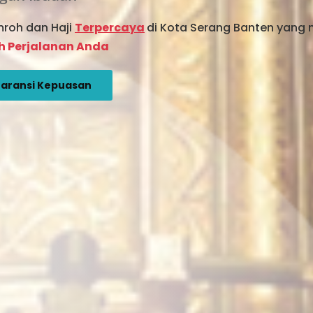
mroh dan Haji
Terpercaya
di Kota Serang Banten yang
ih Perjalanan Anda
aransi Kepuasan